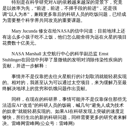
特别是在科学研究对AI的依赖越来越深的背景下，究竟
是以效率为先，“前进，前进，不择手段的前进”，还是强
调“以人为本”，兼顾更多靠后的科研人员的吃饭问题，已经成
为需要整个科学界共同攻克的重要课题。
Mary Jucunda 修女在给NASA的信中问道：目前地球上还
有这么多小孩子吃不上饭，他们怎么能舍得为远在火星的项目
花费数十亿美元。
NASA Marshall 太空航行中心的科学副总监 Ernst
Stuhlinger在回信中列举了显微镜的发明对消除传染性疾病的
贡献，并进一步解释：
事情并不是仅靠把去往火星航行的计划取消就能轻易实现
的。相对的，我甚至认为可以通过太空项目，来为缓解乃至最
终解决地球上的贫穷和饥饿问题作出贡献。
同样，在现在的科研界，事情可能并不是仅靠保住那些无
法适应AI“改造”的科研人员的饭碗，喊几句“避免人成为技术
的奴隶”就能轻易实现的。如果AI在科研发现上突破的速度足
够快，所衍生出的新的科研问题，同样需要更多的研究者来解
决。雷峰网雷峰网(公众号：雷峰网)