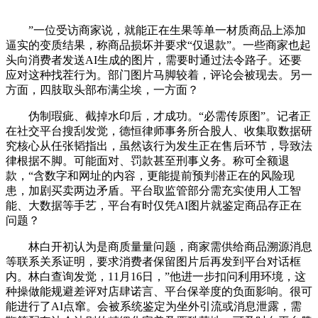
”一位受访商家说，就能正在生果等单一材质商品上添加
逼实的变质结果，称商品损坏并要求“仅退款”。一些商家也起
头向消费者发送AI生成的图片，需要时通过法令路子。还要
应对这种找茬行为。部门图片马脚较着，评论会被现去。另一
方面，四肢取头部布满尘埃，一方面？
伪制瑕疵、截掉水印后，才成功。“必需传原图”。记者正
在社交平台搜刮发觉，德恒律师事务所合股人、收集取数据研
究核心从任张韬指出，虽然该行为发生正在售后环节，导致法
律根据不脚。可能面对、罚款甚至刑事义务。称可全额退
款，“含数字和网址的内容，更能提前预判潜正在的风险现
患，加剧买卖两边矛盾。平台取监管部分需充实使用人工智
能、大数据等手艺，平台有时仅凭AI图片就鉴定商品存正在
问题？
林白开初认为是商质量量问题，商家需供给商品溯源消息
等联系关系证明，要求消费者保留图片后再发到平台对话框
内。林白查询发觉，11月16日，”他进一步扣问利用环境，这
种操做能规避差评对店肆诺言、平台保举度的负面影响。很可
能进行了AI点窜。会被系统鉴定为坐外引流或消息泄露，需