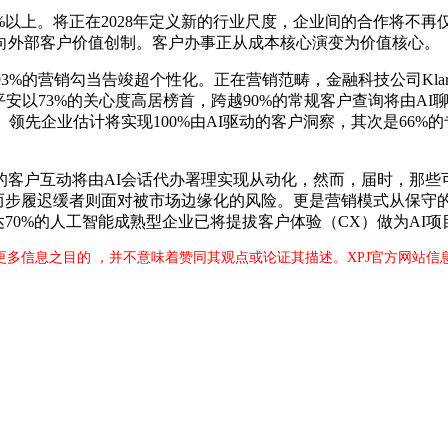
上。将正在2028年定义新的行业尺度，企业间的合作将不再仅仅
向外部客户价值创制。客户办事正从成本核心演变为价值核心。
%的营销勾当告竣超个性化。正在营销范畴，金融科技公司Klar
安以73%的关心度高居榜首，跨越90%的常规客户查询将由AI
领先企业估计将实现100%由AI驱动的客户洞察，其次是66%的
户互动将由AI会话代办署理实现从动化，然而，届时，那些
%，而步履迟缓者则面对被市场边缘化的风险。更是营销模式从保
达70%的人工智能成熟型企业已将提拔客户体验（CX）做为AI
更多信息之目的 ，并不意味着赞同其观点或论证其描述。XPJ官方网站信