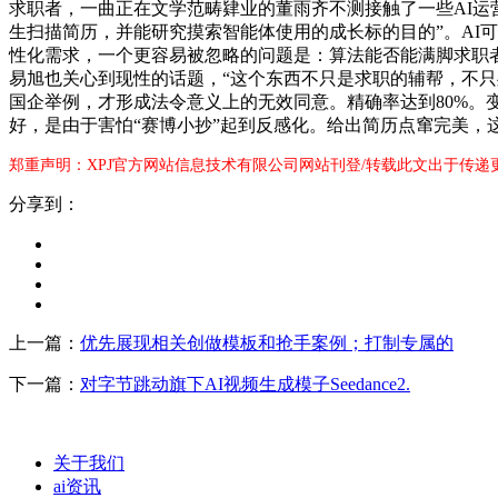
求职者，一曲正在文学范畴肄业的董雨齐不测接触了一些AI运
生扫描简历，并能研究摸索智能体使用的成长标的目的”。AI
性化需求，一个更容易被忽略的问题是：算法能否能满脚求职者
易旭也关心到现性的话题，“这个东西不只是求职的辅帮，不
国企举例，才形成法令意义上的无效同意。精确率达到80%。
好，是由于害怕“赛博小抄”起到反感化。给出简历点窜完美，
郑重声明：XPJ官方网站信息技术有限公司网站刊登/转载此文出于传递
分享到：
上一篇：
优先展现相关创做模板和抢手案例；打制专属的
下一篇：
对字节跳动旗下AI视频生成模子Seedance2.
关于我们
ai资讯