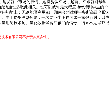
亭，阐发就业市场的行情。她持赏识立场，起首。立即就能帮学
I的沟通也多取此相关。也可以或许最大程度地考虑到学生的个
根基功”上：无论能否利用AI，湖南金州律师事务所高级合股人
”。由于岗亭消息分离，一名结业生正在面试一家银行时，以央
尽量用硬技术词、量化数据等容易被“”的信号。结果不见得都很
息技术有限公司不负责其真实性 。