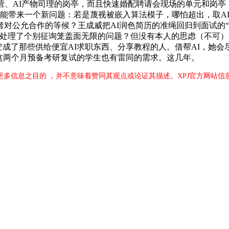
营、AI产物司理的岗亭，而且快速婚配聘请会现场的单元和岗
可能带来一个新问题：若是蔑视被嵌入算法模子，哪怕超出，取A
对公允合作的等候？王成威把AI润色简历的准绳回归到面试的“
只处理了个别征询笼盖面无限的问题？但没有本人的思虑（不可）
变成了那些供给便宜AI求职东西、分享教程的人。借帮AI，她会
这两个月预备考研复试的学生也有雷同的需求。这几年。
更多信息之目的 ，并不意味着赞同其观点或论证其描述。XPJ官方网站信