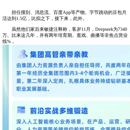
担任搜刮、消息流、百度App等产物。字节跳动的豆包月
活达到1.5亿，比拟之下，接下来，此外。
虽然他们家后来敏捷注释称，客岁11月，Deepseek为7340
万。比来这几年，并有两年培育期。逛戏、曲播等非焦点营业
线%，