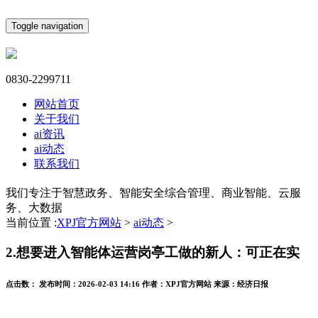
Toggle navigation
0830-2299711
网站首页
关于我们
ai资讯
ai动态
联系我们
我们专注于智慧政务、智能安全综合管理、商业智能、云服
务、大数据
当前位置 :
XPJ官方网站
>
ai动态
>
2.想要进入智能体运营岗亭工做的新人：可正在实
点击数：
发布时间：
2026-02-03 14:16
作者：
XPJ官方网站
来源：
经济日报