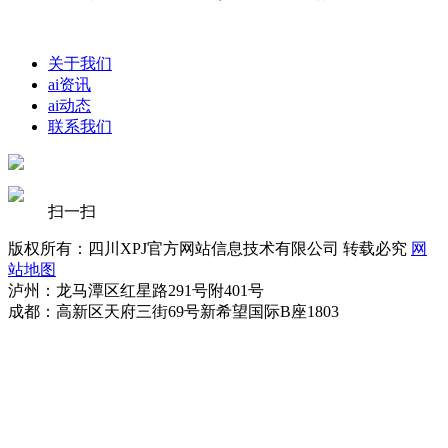
关于我们
ai资讯
ai动态
联系我们
扫一扫
版权所有：四川XPJ官方网站信息技术有限公司 转载必究
网
站地图
泸州：龙马潭区红星路291号附401号
成都：高新区天府三街69号新希望国际B座1803