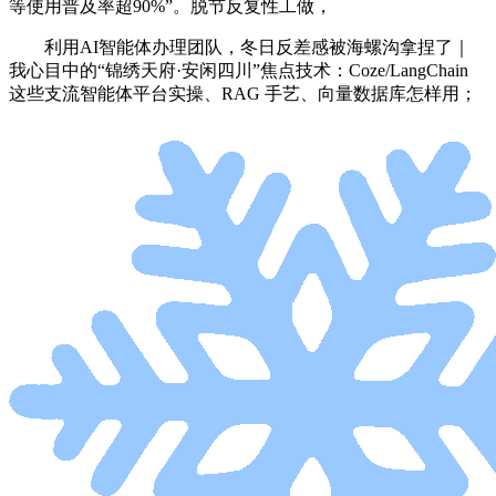
等使用普及率超90%”。脱节反复性工做，
利用AI智能体办理团队，冬日反差感被海螺沟拿捏了｜
我心目中的“锦绣天府·安闲四川”焦点技术：Coze/LangChain
这些支流智能体平台实操、RAG 手艺、向量数据库怎样用；