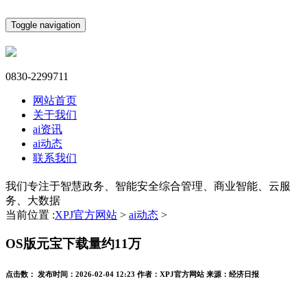
Toggle navigation
0830-2299711
网站首页
关于我们
ai资讯
ai动态
联系我们
我们专注于智慧政务、智能安全综合管理、商业智能、云服
务、大数据
当前位置 :
XPJ官方网站
>
ai动态
>
OS版元宝下载量约11万
点击数：
发布时间：
2026-02-04 12:23
作者：
XPJ官方网站
来源：
经济日报