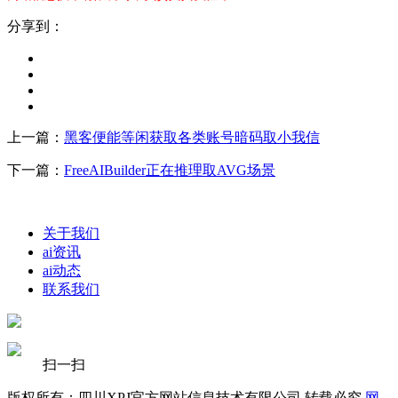
分享到：
上一篇：
黑客便能等闲获取各类账号暗码取小我信
下一篇：
FreeAIBuilder正在推理取AVG场景
关于我们
ai资讯
ai动态
联系我们
扫一扫
版权所有：四川XPJ官方网站信息技术有限公司 转载必究
网