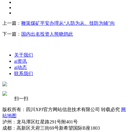
上一篇：
鞭策煤矿平安办理从“人防为从、技防为辅”向
下一篇：
国内出名投资人熊晓鸽此
关于我们
ai资讯
ai动态
联系我们
扫一扫
版权所有：四川XPJ官方网站信息技术有限公司 转载必究
网
站地图
泸州：龙马潭区红星路291号附401号
成都：高新区天府三街69号新希望国际B座1803