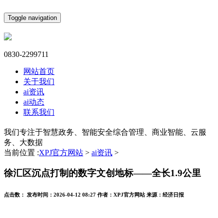
Toggle navigation
0830-2299711
网站首页
关于我们
ai资讯
ai动态
联系我们
我们专注于智慧政务、智能安全综合管理、商业智能、云服
务、大数据
当前位置 :
XPJ官方网站
>
ai资讯
>
徐汇区沉点打制的数字文创地标——全长1.9公里
点击数：
发布时间：
2026-04-12 08:27
作者：
XPJ官方网站
来源：
经济日报