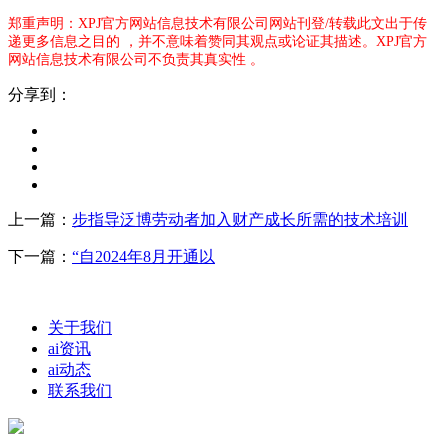
郑重声明：XPJ官方网站信息技术有限公司网站刊登/转载此文出于传
递更多信息之目的 ，并不意味着赞同其观点或论证其描述。XPJ官方
网站信息技术有限公司不负责其真实性 。
分享到：
上一篇：
步指导泛博劳动者加入财产成长所需的技术培训
下一篇：
“自2024年8月开通以
关于我们
ai资讯
ai动态
联系我们