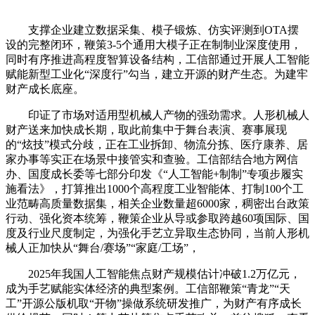
支撑企业建立数据采集、模子锻炼、仿实评测到OTA摆
设的完整闭环，鞭策3-5个通用大模子正在制制业深度使用，
同时有序推进高程度智算设备结构，工信部通过开展人工智能
赋能新型工业化“深度行”勾当，建立开源的财产生态。为建牢
财产成长底座。
印证了市场对适用型机械人产物的强劲需求。人形机械人
财产送来加快成长期，取此前集中于舞台表演、赛事展现
的“炫技”模式分歧，正在工业拆卸、物流分拣、医疗康养、居
家办事等实正在场景中接管实和查验。工信部结合地方网信
办、国度成长委等七部分印发《“人工智能+制制”专项步履实
施看法》，打算推出1000个高程度工业智能体、打制100个工
业范畴高质量数据集，相关企业数量超6000家，稠密出台政策
行动、强化资本统筹，鞭策企业从导或参取跨越60项国际、国
度及行业尺度制定，为强化手艺立异取生态协同，当前人形机
械人正加快从“舞台/赛场”“家庭/工场”，
2025年我国人工智能焦点财产规模估计冲破1.2万亿元，
成为手艺赋能实体经济的典型案例。工信部鞭策“青龙”“天
工”开源公版机取“开物”操做系统研发推广，为财产有序成长